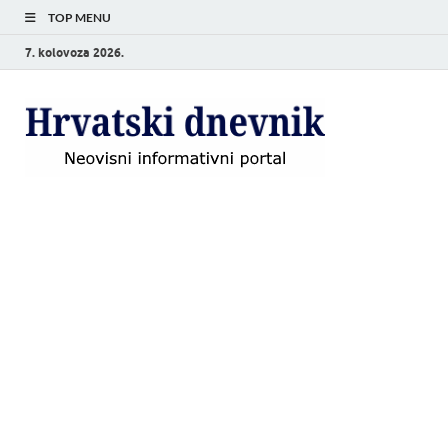
TOP MENU
7. kolovoza 2026.
Hrvat
Neovisni
informativni
dnevn
portal