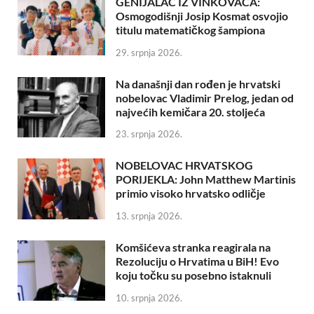
GENIJALAC IZ VINKOVACA:
Osmogodišnji Josip Kosmat osvojio
titulu matematičkog šampiona
29. srpnja 2026.
Na današnji dan rođen je hrvatski
nobelovac Vladimir Prelog, jedan od
najvećih kemičara 20. stoljeća
23. srpnja 2026.
NOBELOVAC HRVATSKOG
PORIJEKLA: John Matthew Martinis
primio visoko hrvatsko odličje
13. srpnja 2026.
Komšićeva stranka reagirala na
Rezoluciju o Hrvatima u BiH! Evo
koju točku su posebno istaknuli
10. srpnja 2026.