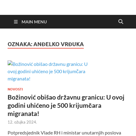
MAIN MENU
OZNAKA:
ANĐELKO VRĐUKA
NOVOSTI
Božinović obišao državnu granicu: U ovoj
godini uhićeno je 500 krijumčara
migranata!
12. ožujka 2024.
Potpredsjednik Vlade RH i ministar unutarnjih poslova