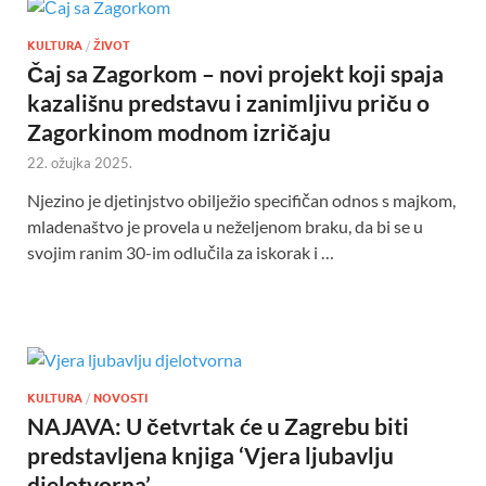
KULTURA
/
ŽIVOT
Čaj sa Zagorkom – novi projekt koji spaja
kazališnu predstavu i zanimljivu priču o
Zagorkinom modnom izričaju
22. ožujka 2025.
Njezino je djetinjstvo obilježio specifičan odnos s majkom,
mladenaštvo je provela u neželjenom braku, da bi se u
svojim ranim 30-im odlučila za iskorak i …
KULTURA
/
NOVOSTI
NAJAVA: U četvrtak će u Zagrebu biti
predstavljena knjiga ‘Vjera ljubavlju
djelotvorna’