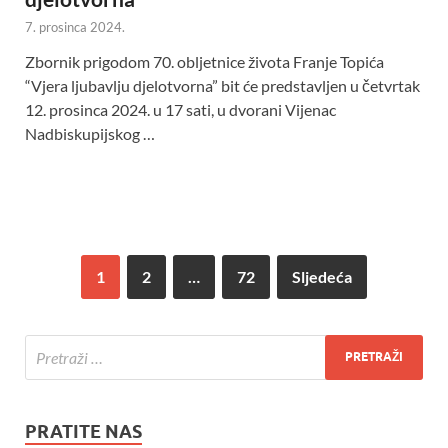
7. prosinca 2024.
Zbornik prigodom 70. obljetnice života Franje Topića
“Vjera ljubavlju djelotvorna” bit će predstavljen u četvrtak
12. prosinca 2024. u 17 sati, u dvorani Vijenac
Nadbiskupijskog …
1
2
…
72
Sljedeća
PRATITE NAS