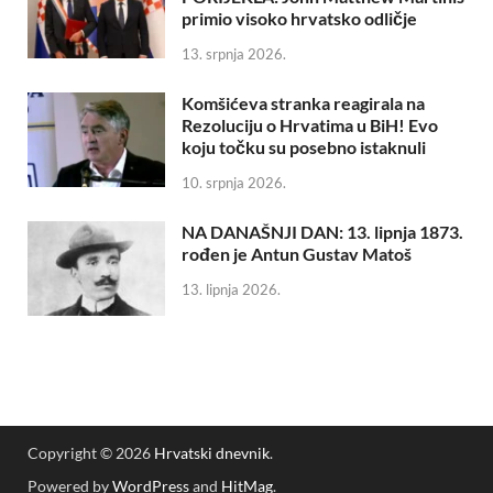
primio visoko hrvatsko odličje
13. srpnja 2026.
Komšićeva stranka reagirala na
Rezoluciju o Hrvatima u BiH! Evo
koju točku su posebno istaknuli
10. srpnja 2026.
NA DANAŠNJI DAN: 13. lipnja 1873.
rođen je Antun Gustav Matoš
13. lipnja 2026.
Copyright © 2026
Hrvatski dnevnik
.
Powered by
WordPress
and
HitMag
.