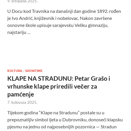
9. listopada 2025.
U Docu kod Travnika na današnji dan godine 1892. rođen
je Ivo Andrić, književnik i nobelovac. Nakon završene
osnovne škole upisuje sarajevsku Veliku gimnaziju,
najstariju …
KULTURA
/
SHOWTIME
KLAPE NA STRADUNU: Petar Grašo i
vrhunske klape priredili večer za
pamćenje
7. kolovoza 2025.
Tijekom godina “Klape na Stradunu” postale su u
prepoznatljiv simbol ljeta u Dubrovniku, donoseći klapsku
pjesmu na jednu od najposebnijih pozornica — Stradun