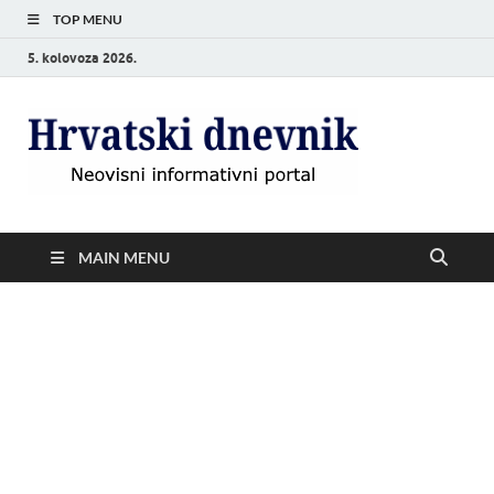
TOP MENU
5. kolovoza 2026.
Hrvat
Neovisni
informativni
dnevn
portal
MAIN MENU