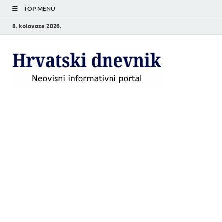
TOP MENU
8. kolovoza 2026.
Hrvat
Neovisni
informativni
dnevn
portal