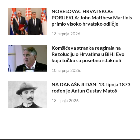
NOBELOVAC HRVATSKOG
PORIJEKLA: John Matthew Martinis
primio visoko hrvatsko odličje
13. srpnja 2026.
Komšićeva stranka reagirala na
Rezoluciju o Hrvatima u BiH! Evo
koju točku su posebno istaknuli
10. srpnja 2026.
NA DANAŠNJI DAN: 13. lipnja 1873.
rođen je Antun Gustav Matoš
13. lipnja 2026.