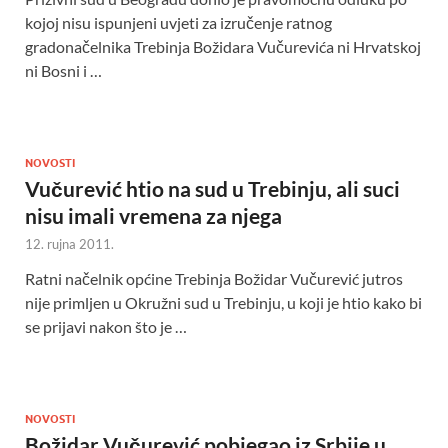
kojoj nisu ispunjeni uvjeti za izručenje ratnog
gradonačelnika Trebinja Božidara Vučurevića ni Hrvatskoj
ni Bosni i …
NOVOSTI
Vučurević htio na sud u Trebinju, ali suci
nisu imali vremena za njega
12. rujna 2011.
Ratni načelnik općine Trebinja Božidar Vučurević jutros
nije primljen u Okružni sud u Trebinju, u koji je htio kako bi
se prijavi nakon što je …
NOVOSTI
Božidar Vučurević pobjegao iz Srbije u