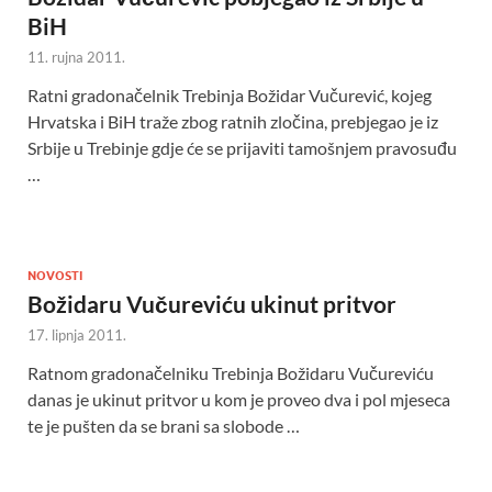
BiH
11. rujna 2011.
Ratni gradonačelnik Trebinja Božidar Vučurević, kojeg
Hrvatska i BiH traže zbog ratnih zločina, prebjegao je iz
Srbije u Trebinje gdje će se prijaviti tamošnjem pravosuđu
…
NOVOSTI
Božidaru Vučureviću ukinut pritvor
17. lipnja 2011.
Ratnom gradonačelniku Trebinja Božidaru Vučureviću
danas je ukinut pritvor u kom je proveo dva i pol mjeseca
te je pušten da se brani sa slobode …