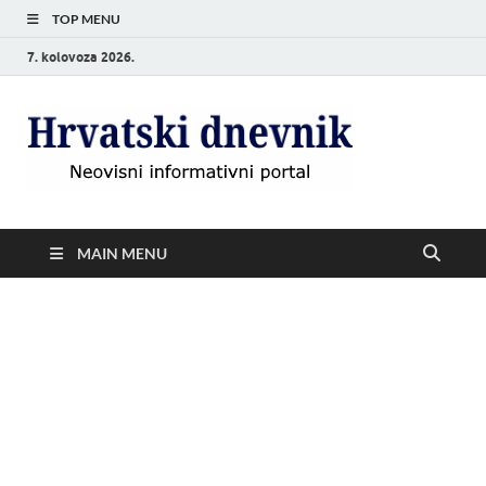
TOP MENU
7. kolovoza 2026.
Hrvat
Neovisni
informativni
dnevn
portal
MAIN MENU