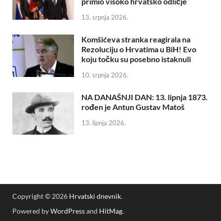
primio visoko hrvatsko odličje
13. srpnja 2026.
Komšićeva stranka reagirala na
Rezoluciju o Hrvatima u BiH! Evo
koju točku su posebno istaknuli
10. srpnja 2026.
NA DANAŠNJI DAN: 13. lipnja 1873.
rođen je Antun Gustav Matoš
13. lipnja 2026.
Copyright © 2026
Hrvatski dnevnik
.
Powered by
WordPress
and
HitMag
.