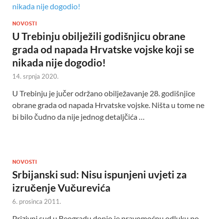
NOVOSTI
U Trebinju obilježili godišnjicu obrane
grada od napada Hrvatske vojske koji se
nikada nije dogodio!
14. srpnja 2020.
U Trebinju je jučer održano obilježavanje 28. godišnjice
obrane grada od napada Hrvatske vojske. Ništa u tome ne
bi bilo čudno da nije jednog detaljčića …
NOVOSTI
Srbijanski sud: Nisu ispunjeni uvjeti za
izručenje Vučurevića
6. prosinca 2011.
Prizivni sud u Beogradu donio je pravomoćnu odluku po