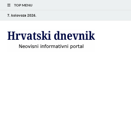
TOP MENU
7. kolovoza 2026.
Hrvat
Neovisni
informativni
dnevn
portal