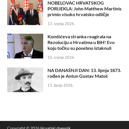
NOBELOVAC HRVATSKOG
PORIJEKLA: John Matthew Martinis
primio visoko hrvatsko odličje
13. srpnja 2026.
Komšićeva stranka reagirala na
Rezoluciju o Hrvatima u BiH! Evo
koju točku su posebno istaknuli
10. srpnja 2026.
NA DANAŠNJI DAN: 13. lipnja 1873.
rođen je Antun Gustav Matoš
13. lipnja 2026.
Copyright © 2026
Hrvatski dnevnik
.