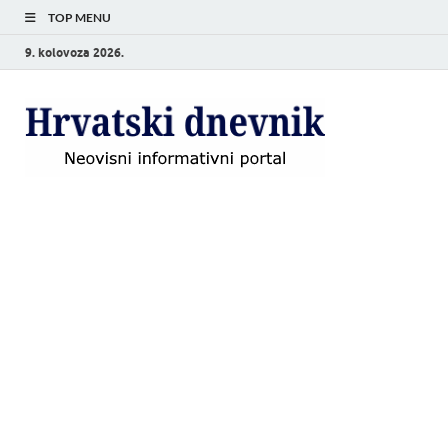
TOP MENU
9. kolovoza 2026.
Hrvat
Neovisni
informativni
dnevn
portal