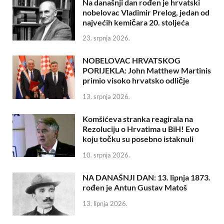
Na današnji dan rođen je hrvatski
nobelovac Vladimir Prelog, jedan od
najvećih kemičara 20. stoljeća
23. srpnja 2026.
NOBELOVAC HRVATSKOG
PORIJEKLA: John Matthew Martinis
primio visoko hrvatsko odličje
13. srpnja 2026.
Komšićeva stranka reagirala na
Rezoluciju o Hrvatima u BiH! Evo
koju točku su posebno istaknuli
10. srpnja 2026.
NA DANAŠNJI DAN: 13. lipnja 1873.
rođen je Antun Gustav Matoš
13. lipnja 2026.