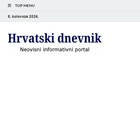
TOP MENU
8. kolovoza 2026.
Hrvat
Neovisni
informativni
dnevn
portal