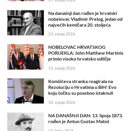
Na današnji dan rođen je hrvatski
nobelovac Vladimir Prelog, jedan od
najvećih kemičara 20. stoljeća
23. srpnja 2026.
NOBELOVAC HRVATSKOG
PORIJEKLA: John Matthew Martinis
primio visoko hrvatsko odličje
13. srpnja 2026.
Komšićeva stranka reagirala na
Rezoluciju o Hrvatima u BiH! Evo
koju točku su posebno istaknuli
10. srpnja 2026.
NA DANAŠNJI DAN: 13. lipnja 1873.
rođen je Antun Gustav Matoš
13. lipnja 2026.