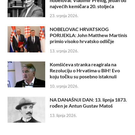
nobelovac Vladimir Prelog, jedan od
najvećih kemičara 20. stoljeća
23. srpnja 2026.
NOBELOVAC HRVATSKOG
PORIJEKLA: John Matthew Martinis
primio visoko hrvatsko odličje
13. srpnja 2026.
Komšićeva stranka reagirala na
Rezoluciju o Hrvatima u BiH! Evo
koju točku su posebno istaknuli
10. srpnja 2026.
NA DANAŠNJI DAN: 13. lipnja 1873.
rođen je Antun Gustav Matoš
13. lipnja 2026.