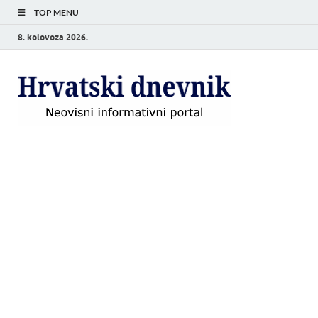
TOP MENU
8. kolovoza 2026.
Hrvat
Neovisni
informativni
dnevn
portal