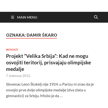
MAIN MENU
OZNAKA:
DAMIR ŠKARO
NOVOSTI
Projekt “Velika Srbija”: Kad ne mogu
osvojiti teritorij, prisvajaju olimpijske
medalje
7. kolovoza 2012.
Slovenac Leon Štukelj nije 1924. u Parizu ni znao da je
osvojio prve dvije olimpijske medalje (dva zlata u
gimnastici) za Srbiju. Mislio je da …