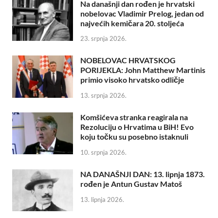
Na današnji dan rođen je hrvatski
nobelovac Vladimir Prelog, jedan od
najvećih kemičara 20. stoljeća
23. srpnja 2026.
NOBELOVAC HRVATSKOG
PORIJEKLA: John Matthew Martinis
primio visoko hrvatsko odličje
13. srpnja 2026.
Komšićeva stranka reagirala na
Rezoluciju o Hrvatima u BiH! Evo
koju točku su posebno istaknuli
10. srpnja 2026.
NA DANAŠNJI DAN: 13. lipnja 1873.
rođen je Antun Gustav Matoš
13. lipnja 2026.