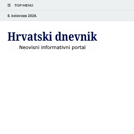
TOP MENU
8. kolovoza 2026.
Hrvat
Neovisni
informativni
dnevn
portal