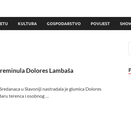
JETU
KULTURA
GOSPODARSTVO
POVIJEST
SHOW
preminula Dolores Lambaša
Sredanaca u Slavoniji nastradala je glumica Dolores
udaru terenca i osobnog …