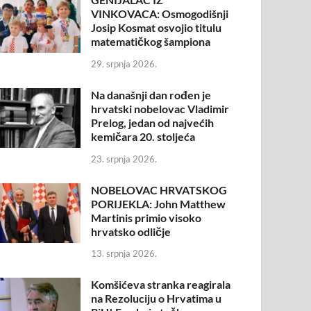
VINKOVACA: Osmogodišnji
Josip Kosmat osvojio titulu
matematičkog šampiona
29. srpnja 2026.
Na današnji dan rođen je
hrvatski nobelovac Vladimir
Prelog, jedan od najvećih
kemičara 20. stoljeća
23. srpnja 2026.
NOBELOVAC HRVATSKOG
PORIJEKLA: John Matthew
Martinis primio visoko
hrvatsko odličje
13. srpnja 2026.
Komšićeva stranka reagirala
na Rezoluciju o Hrvatima u