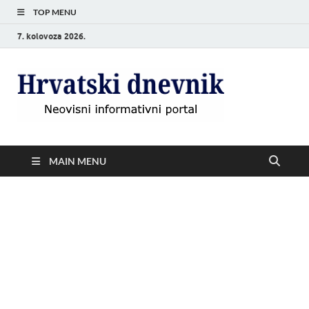
TOP MENU
7. kolovoza 2026.
Hrvat
Neovisni
informativni
dnevn
portal
MAIN MENU