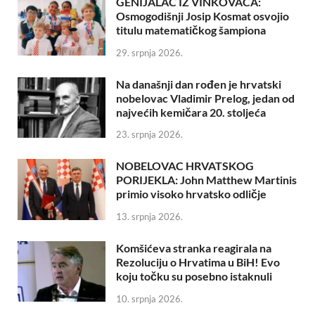
GENIJALAC IZ VINKOVACA:
Osmogodišnji Josip Kosmat osvojio
titulu matematičkog šampiona
29. srpnja 2026.
Na današnji dan rođen je hrvatski
nobelovac Vladimir Prelog, jedan od
najvećih kemičara 20. stoljeća
23. srpnja 2026.
NOBELOVAC HRVATSKOG
PORIJEKLA: John Matthew Martinis
primio visoko hrvatsko odličje
13. srpnja 2026.
Komšićeva stranka reagirala na
Rezoluciju o Hrvatima u BiH! Evo
koju točku su posebno istaknuli
10. srpnja 2026.