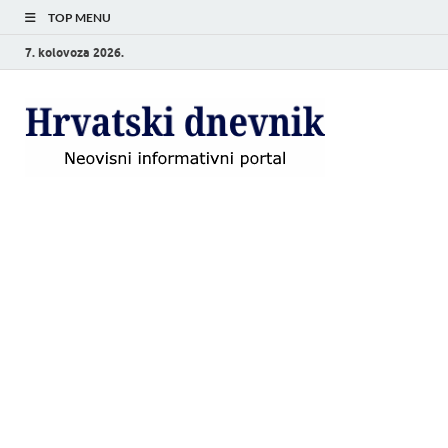
TOP MENU
7. kolovoza 2026.
Hrvat
Neovisni
informativni
dnevn
portal