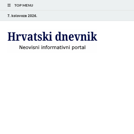
TOP MENU
7. kolovoza 2026.
Hrvat
Neovisni
informativni
dnevn
portal