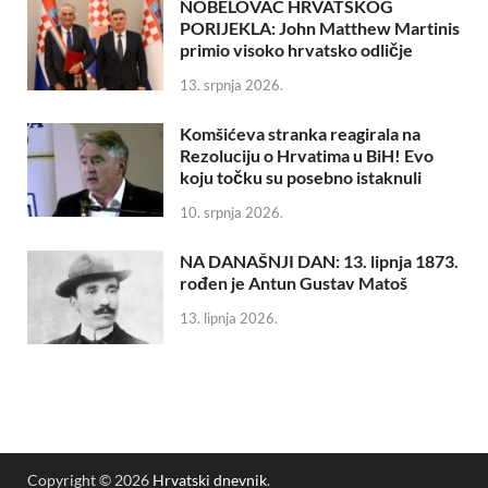
NOBELOVAC HRVATSKOG
PORIJEKLA: John Matthew Martinis
primio visoko hrvatsko odličje
13. srpnja 2026.
Komšićeva stranka reagirala na
Rezoluciju o Hrvatima u BiH! Evo
koju točku su posebno istaknuli
10. srpnja 2026.
NA DANAŠNJI DAN: 13. lipnja 1873.
rođen je Antun Gustav Matoš
13. lipnja 2026.
Copyright © 2026
Hrvatski dnevnik
.