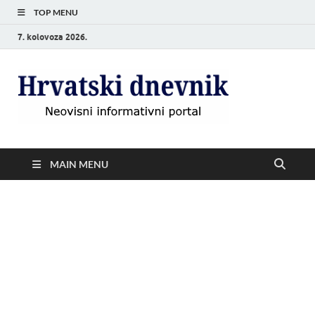
TOP MENU
7. kolovoza 2026.
Hrvat
Neovisni
informativni
dnevn
portal
MAIN MENU