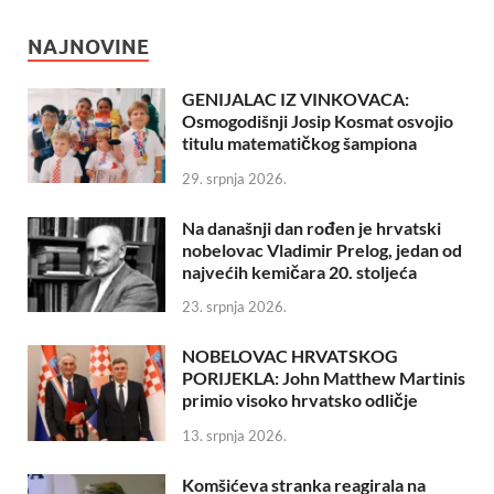
NAJNOVINE
GENIJALAC IZ VINKOVACA:
Osmogodišnji Josip Kosmat osvojio
titulu matematičkog šampiona
29. srpnja 2026.
Na današnji dan rođen je hrvatski
nobelovac Vladimir Prelog, jedan od
najvećih kemičara 20. stoljeća
23. srpnja 2026.
NOBELOVAC HRVATSKOG
PORIJEKLA: John Matthew Martinis
primio visoko hrvatsko odličje
13. srpnja 2026.
Komšićeva stranka reagirala na