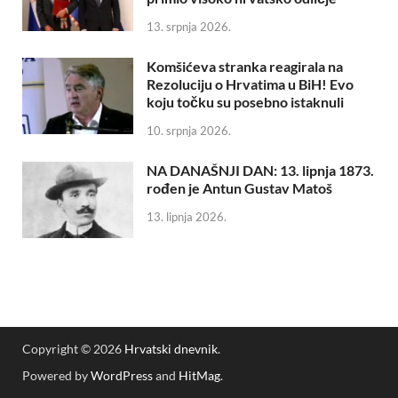
13. srpnja 2026.
Komšićeva stranka reagirala na
Rezoluciju o Hrvatima u BiH! Evo
koju točku su posebno istaknuli
10. srpnja 2026.
NA DANAŠNJI DAN: 13. lipnja 1873.
rođen je Antun Gustav Matoš
13. lipnja 2026.
Copyright © 2026
Hrvatski dnevnik
.
Powered by
WordPress
and
HitMag
.