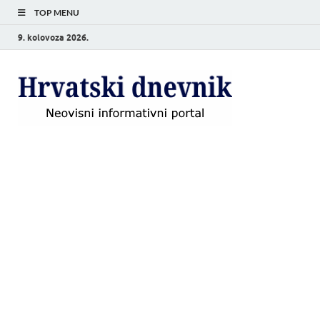
TOP MENU
9. kolovoza 2026.
Hrvat
Neovisni
informativni
dnevn
portal