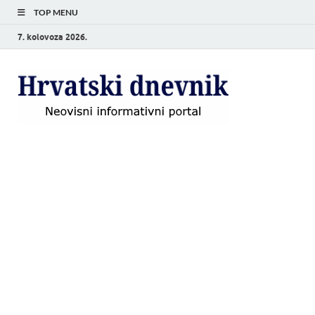
TOP MENU
7. kolovoza 2026.
Hrvat
Neovisni
informativni
dnevn
portal