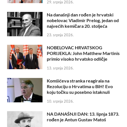
29. srpnja 2026.
Na današnji dan rođen je hrvatski
nobelovac Vladimir Prelog, jedan od
najvećih kemičara 20. stoljeća
23. srpnja 2026.
NOBELOVAC HRVATSKOG
PORIJEKLA: John Matthew Martinis
primio visoko hrvatsko odličje
13. srpnja 2026.
Komšićeva stranka reagirala na
Rezoluciju o Hrvatima u BiH! Evo
koju točku su posebno istaknuli
10. srpnja 2026.
NA DANAŠNJI DAN: 13. lipnja 1873.
rođen je Antun Gustav Matoš