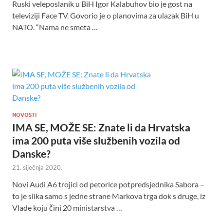
Ruski veleposlanik u BiH Igor Kalabuhov bio je gost na
televiziji Face TV. Govorio je o planovima za ulazak BiH u
NATO. “Nama ne smeta …
NOVOSTI
IMA SE, MOŽE SE: Znate li da Hrvatska
ima 200 puta više službenih vozila od
Danske?
21. siječnja 2020.
Novi Audi A6 trojici od petorice potpredsjednika Sabora –
to je slika samo s jedne strane Markova trga dok s druge, iz
Vlade koju čini 20 ministarstva …