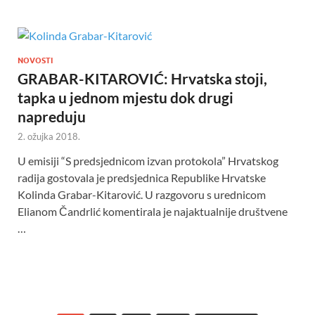
NOVOSTI
GRABAR-KITAROVIĆ: Hrvatska stoji,
tapka u jednom mjestu dok drugi
napreduju
2. ožujka 2018.
U emisiji “S predsjednicom izvan protokola” Hrvatskog
radija gostovala je predsjednica Republike Hrvatske
Kolinda Grabar-Kitarović. U razgovoru s urednicom
Elianom Čandrlić komentirala je najaktualnije društvene
…