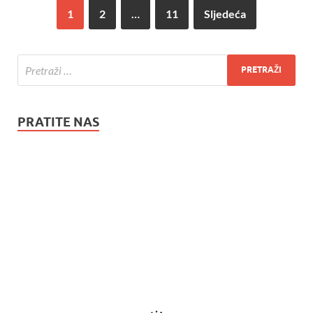
1
2
…
11
Sljedeća
PRATITE NAS