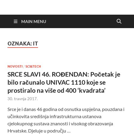
MAIN MENU
OZNAKA:
IT
NOVOSTI
/
SCI&TECH
SRCE SLAVI 46. ROĐENDAN: Početak je
bilo računalo UNIVAC 1110 koje se
prostiralo na više od 400 ‘kvadrata’
30. travnja 2017.
Srce je i danas 46 godina od osnutka uspješna, pouzdana i
učinkovita središnja infrastrukturna ustanova
cjelokupnog sustava znanosti i visokog obrazovanja
Hrvatske. Djeluje u području …