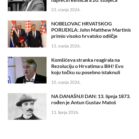
23. srpnja 2026.
NOBELOVAC HRVATSKOG
PORIJEKLA: John Matthew Martinis
primio visoko hrvatsko odličje
13. srpnja 2026.
Komšićeva stranka reagirala na
Rezoluciju o Hrvatima u BiH! Evo
koju točku su posebno istaknuli
10. srpnja 2026.
NA DANAŠNJI DAN: 13. lipnja 1873.
rođen je Antun Gustav Matoš
13. lipnja 2026.