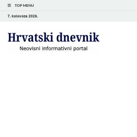
TOP MENU
7. kolovoza 2026.
Hrvat
Neovisni
informativni
dnevn
portal