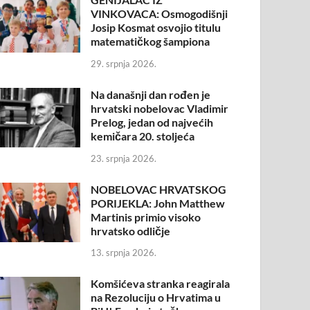
VINKOVACA: Osmogodišnji
Josip Kosmat osvojio titulu
matematičkog šampiona
29. srpnja 2026.
Na današnji dan rođen je
hrvatski nobelovac Vladimir
Prelog, jedan od najvećih
kemičara 20. stoljeća
23. srpnja 2026.
NOBELOVAC HRVATSKOG
PORIJEKLA: John Matthew
Martinis primio visoko
hrvatsko odličje
13. srpnja 2026.
Komšićeva stranka reagirala
na Rezoluciju o Hrvatima u