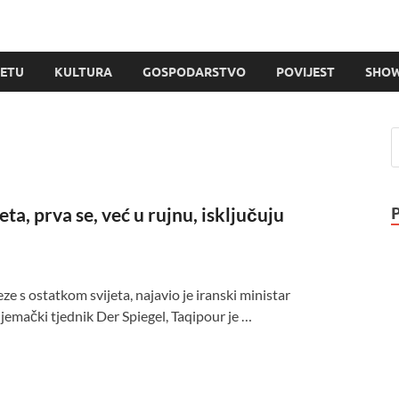
JETU
KULTURA
GOSPODARSTVO
POVIJEST
SHOW
neta, prva se, već u rujnu, isključuju
e s ostatkom svijeta, najavio je iranski ministar
jemački tjednik Der Spiegel, Taqipour je …