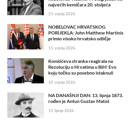
najvećih kemičara 20. stoljeća
23. srpnja 2026.
NOBELOVAC HRVATSKOG
PORIJEKLA: John Matthew Martinis
primio visoko hrvatsko odličje
13. srpnja 2026.
Komšićeva stranka reagirala na
Rezoluciju o Hrvatima u BiH! Evo
koju točku su posebno istaknuli
10. srpnja 2026.
NA DANAŠNJI DAN: 13. lipnja 1873.
rođen je Antun Gustav Matoš
13. lipnja 2026.