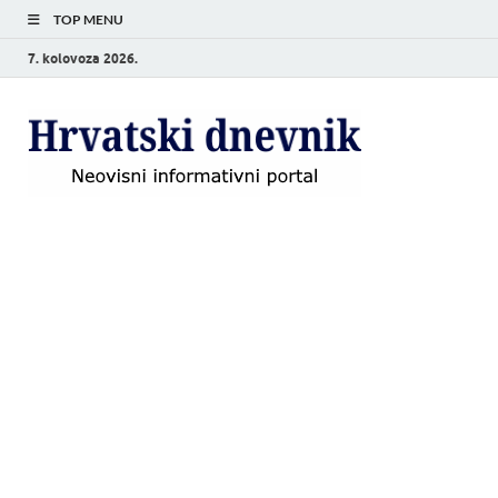
TOP MENU
7. kolovoza 2026.
Hrvat
Neovisni
informativni
dnevn
portal