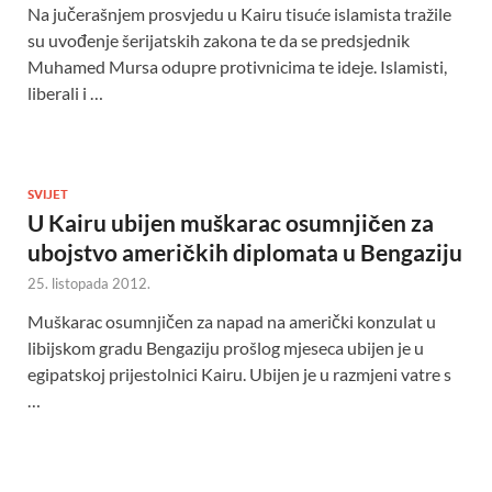
Na jučerašnjem prosvjedu u Kairu tisuće islamista tražile
su uvođenje šerijatskih zakona te da se predsjednik
Muhamed Mursa odupre protivnicima te ideje. Islamisti,
liberali i …
SVIJET
U Kairu ubijen muškarac osumnjičen za
ubojstvo američkih diplomata u Bengaziju
25. listopada 2012.
Muškarac osumnjičen za napad na američki konzulat u
libijskom gradu Bengaziju prošlog mjeseca ubijen je u
egipatskoj prijestolnici Kairu. Ubijen je u razmjeni vatre s
…