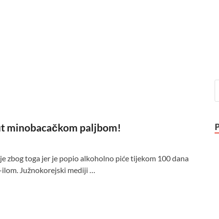
ut minobacačkom paljbom!
je zbog toga jer je popio alkoholno piće tijekom 100 dana
ilom. Južnokorejski mediji …