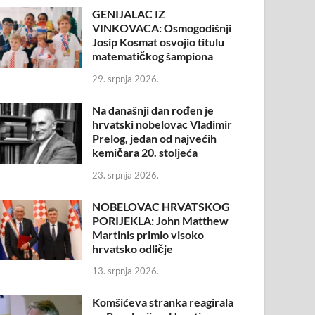
GENIJALAC IZ
VINKOVACA: Osmogodišnji
Josip Kosmat osvojio titulu
matematičkog šampiona
29. srpnja 2026.
Na današnji dan rođen je
hrvatski nobelovac Vladimir
Prelog, jedan od najvećih
kemičara 20. stoljeća
23. srpnja 2026.
NOBELOVAC HRVATSKOG
PORIJEKLA: John Matthew
Martinis primio visoko
hrvatsko odličje
13. srpnja 2026.
Komšićeva stranka reagirala