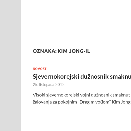
OZNAKA:
KIM JONG-IL
NOVOSTI
Sjevernokorejski dužnosnik smakn
25. listopada 2012.
Visoki sjevernokorejski vojni dužnosnik smaknut 
žalovanja za pokojnim “Dragim vođom” Kim Jong-