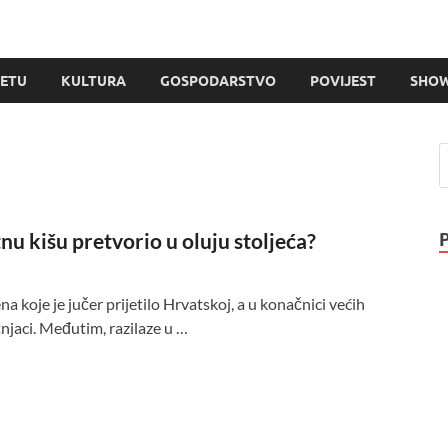
JETU
KULTURA
GOSPODARSTVO
POVIJEST
SHOW
tnu kišu pretvorio u oluju stoljeća?
 koje je jučer prijetilo Hrvatskoj, a u konačnici većih
njaci. Međutim, razilaze u …