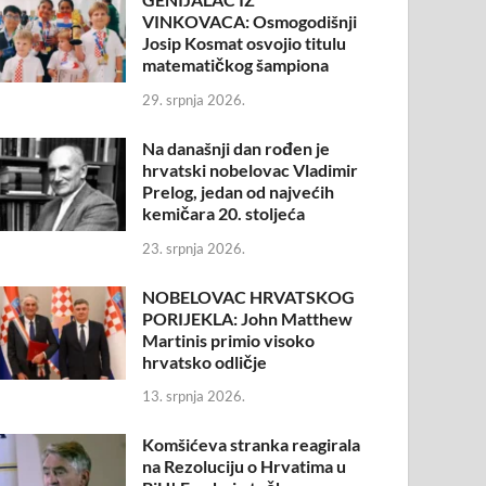
VINKOVACA: Osmogodišnji
Josip Kosmat osvojio titulu
matematičkog šampiona
29. srpnja 2026.
Na današnji dan rođen je
hrvatski nobelovac Vladimir
Prelog, jedan od najvećih
kemičara 20. stoljeća
23. srpnja 2026.
NOBELOVAC HRVATSKOG
PORIJEKLA: John Matthew
Martinis primio visoko
hrvatsko odličje
13. srpnja 2026.
Komšićeva stranka reagirala
na Rezoluciju o Hrvatima u