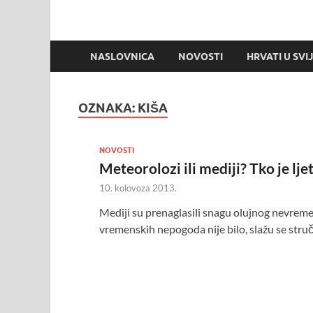
NASLOVNICA
NOVOSTI
HRVATI U SVI
OZNAKA:
KIŠA
NOVOSTI
Meteorolozi ili mediji? Tko je lje
10. kolovoza 2013.
Mediji su prenaglasili snagu olujnog nevremena
vremenskih nepogoda nije bilo, slažu se struč