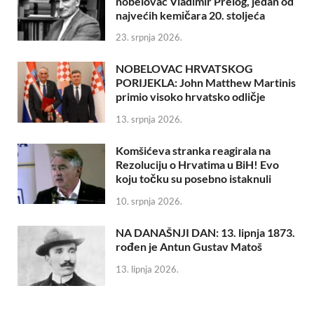
nobelovac Vladimir Prelog, jedan od
najvećih kemičara 20. stoljeća
23. srpnja 2026.
NOBELOVAC HRVATSKOG
PORIJEKLA: John Matthew Martinis
primio visoko hrvatsko odličje
13. srpnja 2026.
Komšićeva stranka reagirala na
Rezoluciju o Hrvatima u BiH! Evo
koju točku su posebno istaknuli
10. srpnja 2026.
NA DANAŠNJI DAN: 13. lipnja 1873.
rođen je Antun Gustav Matoš
13. lipnja 2026.