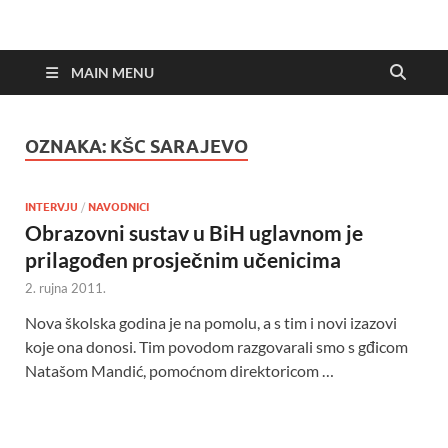
MAIN MENU
OZNAKA:
KŠC SARAJEVO
INTERVJU
/
NAVODNICI
Obrazovni sustav u BiH uglavnom je
prilagođen prosječnim učenicima
2. rujna 2011.
Nova školska godina je na pomolu, a s tim i novi izazovi
koje ona donosi. Tim povodom razgovarali smo s gđicom
Natašom Mandić, pomoćnom direktoricom …