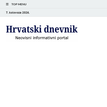
TOP MENU
7. kolovoza 2026.
Hrvat
Neovisni
informativni
dnevn
portal