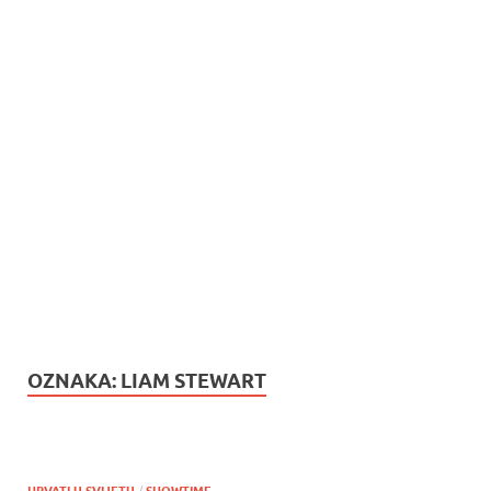
OZNAKA:
LIAM STEWART
HRVATI U SVIJETU
/
SHOWTIME