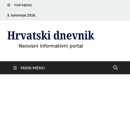
TOP MENU
5. kolovoza 2026.
Hrvat
Neovisni
informativni
dnevn
portal
MAIN MENU