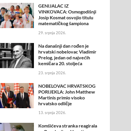
GENIJALAC IZ
VINKOVACA: Osmogodišnji
Josip Kosmat osvojio titulu
matematičkog šampiona
29. srpnja 2026.
Na današnji dan rođen je
hrvatski nobelovac Vladimir
Prelog, jedan od najvećih
kemičara 20. stoljeća
23. srpnja 2026.
NOBELOVAC HRVATSKOG
PORIJEKLA: John Matthew
Martinis primio visoko
hrvatsko odličje
13. srpnja 2026.
Komšićeva stranka reagirala