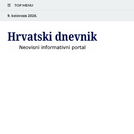
TOP MENU
9. kolovoza 2026.
Hrvat
Neovisni
informativni
dnevn
portal