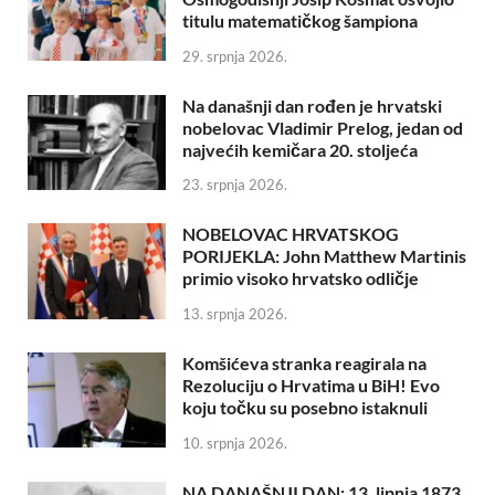
titulu matematičkog šampiona
29. srpnja 2026.
Na današnji dan rođen je hrvatski
nobelovac Vladimir Prelog, jedan od
najvećih kemičara 20. stoljeća
23. srpnja 2026.
NOBELOVAC HRVATSKOG
PORIJEKLA: John Matthew Martinis
primio visoko hrvatsko odličje
13. srpnja 2026.
Komšićeva stranka reagirala na
Rezoluciju o Hrvatima u BiH! Evo
koju točku su posebno istaknuli
10. srpnja 2026.
NA DANAŠNJI DAN: 13. lipnja 1873.