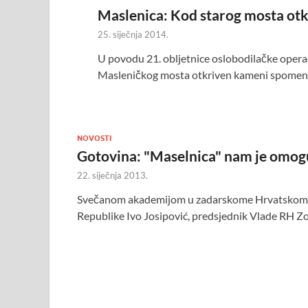
Maslenica: Kod starog mosta otk
25. siječnja 2014.
U povodu 21. obljetnice oslobodilačke operac
Masleničkog mosta otkriven kameni spomen-kr
NOVOSTI
Gotovina: "Maselnica" nam je omogu
22. siječnja 2013.
Svečanom akademijom u zadarskome Hrvatskome n
Republike Ivo Josipović, predsjednik Vlade RH Z