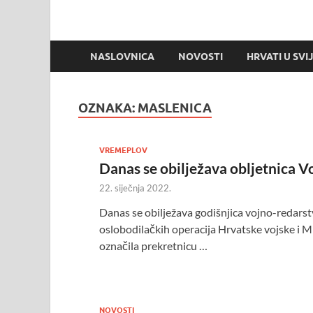
NASLOVNICA
NOVOSTI
HRVATI U SVI
OZNAKA:
MASLENICA
VREMEPLOV
Danas se obilježava obljetnica 
22. siječnja 2022.
Danas se obilježava godišnjica vojno-redarstv
oslobodilačkih operacija Hrvatske vojske i M
označila prekretnicu …
NOVOSTI