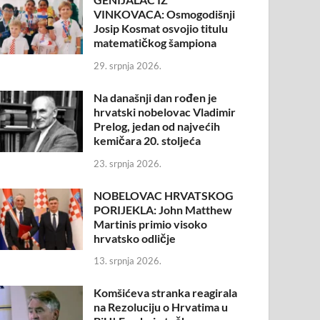
VINKOVACA: Osmogodišnji
Josip Kosmat osvojio titulu
matematičkog šampiona
29. srpnja 2026.
Na današnji dan rođen je
hrvatski nobelovac Vladimir
Prelog, jedan od najvećih
kemičara 20. stoljeća
23. srpnja 2026.
NOBELOVAC HRVATSKOG
PORIJEKLA: John Matthew
Martinis primio visoko
hrvatsko odličje
13. srpnja 2026.
Komšićeva stranka reagirala
na Rezoluciju o Hrvatima u