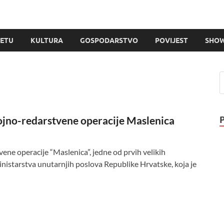
JETU
KULTURA
GOSPODARSTVO
POVIJEST
SHOW
Vojno-redarstvene operacije Maslenica
ene operacije “Maslenica”, jedne od prvih velikih
inistarstva unutarnjih poslova Republike Hrvatske, koja je