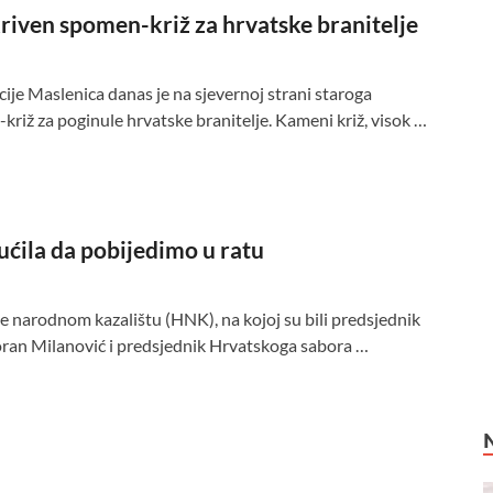
riven spomen-križ za hrvatske branitelje
ije Maslenica danas je na sjevernoj strani staroga
iž za poginule hrvatske branitelje. Kameni križ, visok …
ćila da pobijedimo u ratu
arodnom kazalištu (HNK), na kojoj su bili predsjednik
oran Milanović i predsjednik Hrvatskoga sabora …