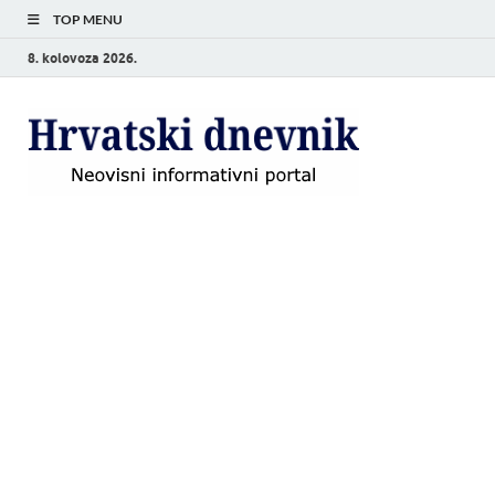
TOP MENU
8. kolovoza 2026.
Hrvat
Neovisni
informativni
dnevn
portal