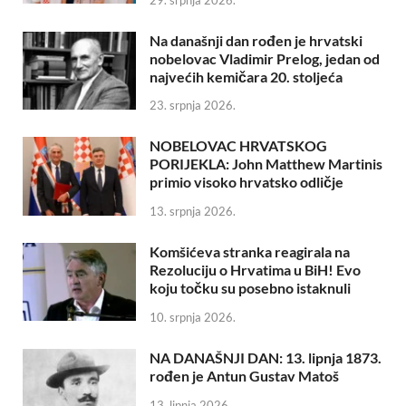
Na današnji dan rođen je hrvatski
nobelovac Vladimir Prelog, jedan od
najvećih kemičara 20. stoljeća
23. srpnja 2026.
NOBELOVAC HRVATSKOG
PORIJEKLA: John Matthew Martinis
primio visoko hrvatsko odličje
13. srpnja 2026.
Komšićeva stranka reagirala na
Rezoluciju o Hrvatima u BiH! Evo
koju točku su posebno istaknuli
10. srpnja 2026.
NA DANAŠNJI DAN: 13. lipnja 1873.
rođen je Antun Gustav Matoš
13. lipnja 2026.