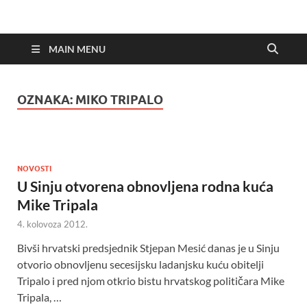
MAIN MENU
OZNAKA:
MIKO TRIPALO
NOVOSTI
U Sinju otvorena obnovljena rodna kuća
Mike Tripala
4. kolovoza 2012.
Bivši hrvatski predsjednik Stjepan Mesić danas je u Sinju
otvorio obnovljenu secesijsku ladanjsku kuću obitelji
Tripalo i pred njom otkrio bistu hrvatskog političara Mike
Tripala, …