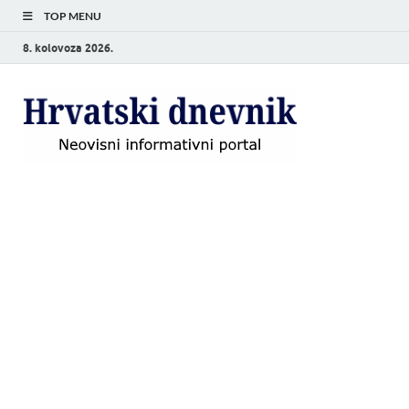
TOP MENU
8. kolovoza 2026.
Hrvat
Neovisni
informativni
dnevn
portal