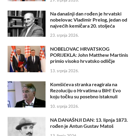
Na današnji dan rođen je hrvatski
nobelovac Vladimir Prelog, jedan od
najvećih kemičara 20. stoljeća
23. srpnja 2026.
NOBELOVAC HRVATSKOG
PORIJEKLA: John Matthew Martinis
primio visoko hrvatsko odličje
13. srpnja 2026.
Komšićeva stranka reagirala na
Rezoluciju o Hrvatima u BiH! Evo
koju točku su posebno istaknuli
10. srpnja 2026.
NA DANAŠNJI DAN: 13. lipnja 1873.
rođen je Antun Gustav Matoš
13. lipnja 2026.