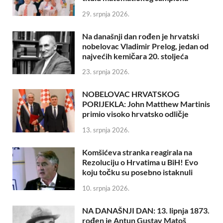
29. srpnja 2026.
Na današnji dan rođen je hrvatski
nobelovac Vladimir Prelog, jedan od
najvećih kemičara 20. stoljeća
23. srpnja 2026.
NOBELOVAC HRVATSKOG
PORIJEKLA: John Matthew Martinis
primio visoko hrvatsko odličje
13. srpnja 2026.
Komšićeva stranka reagirala na
Rezoluciju o Hrvatima u BiH! Evo
koju točku su posebno istaknuli
10. srpnja 2026.
NA DANAŠNJI DAN: 13. lipnja 1873.
rođen je Antun Gustav Matoš