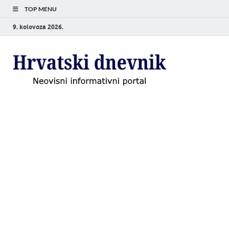
TOP MENU
9. kolovoza 2026.
Hrvat
Neovisni
informativni
dnevn
portal