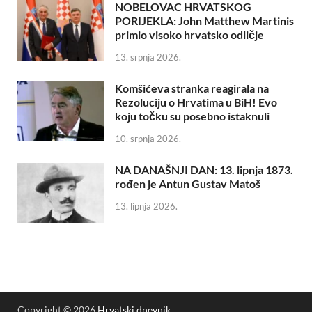
NOBELOVAC HRVATSKOG
PORIJEKLA: John Matthew Martinis
primio visoko hrvatsko odličje
13. srpnja 2026.
Komšićeva stranka reagirala na
Rezoluciju o Hrvatima u BiH! Evo
koju točku su posebno istaknuli
10. srpnja 2026.
NA DANAŠNJI DAN: 13. lipnja 1873.
rođen je Antun Gustav Matoš
13. lipnja 2026.
Copyright © 2026
Hrvatski dnevnik
.