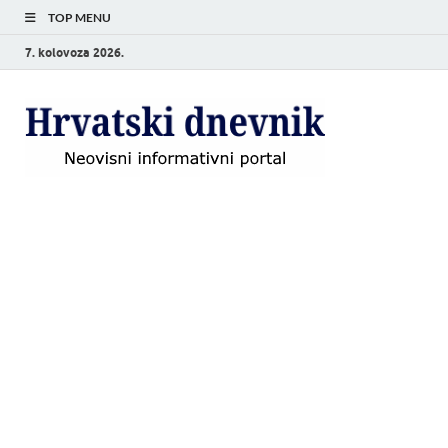
TOP MENU
7. kolovoza 2026.
Hrvat
Neovisni
informativni
dnevn
portal