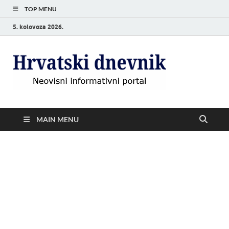
TOP MENU
5. kolovoza 2026.
Hrvat
Neovisni
informativni
dnevn
portal
MAIN MENU