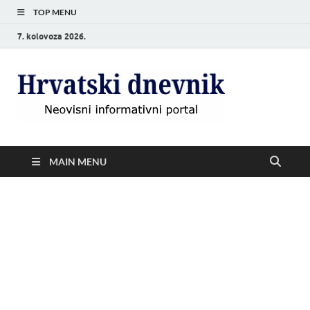
TOP MENU
7. kolovoza 2026.
Hrvat
Neovisni
informativni
dnevn
portal
MAIN MENU