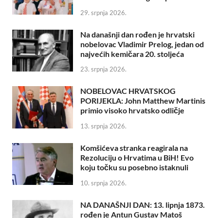
29. srpnja 2026.
Na današnji dan rođen je hrvatski
nobelovac Vladimir Prelog, jedan od
najvećih kemičara 20. stoljeća
23. srpnja 2026.
NOBELOVAC HRVATSKOG
PORIJEKLA: John Matthew Martinis
primio visoko hrvatsko odličje
13. srpnja 2026.
Komšićeva stranka reagirala na
Rezoluciju o Hrvatima u BiH! Evo
koju točku su posebno istaknuli
10. srpnja 2026.
NA DANAŠNJI DAN: 13. lipnja 1873.
rođen je Antun Gustav Matoš