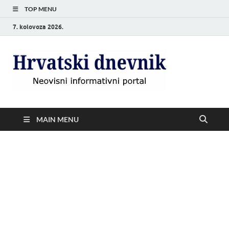
TOP MENU
7. kolovoza 2026.
Hrvat
Neovisni
informativni
dnevn
portal
MAIN MENU