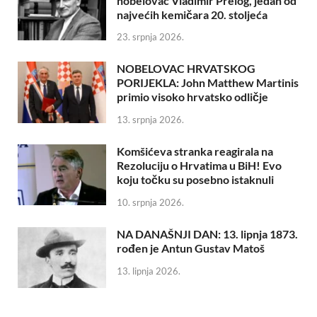
nobelovac Vladimir Prelog, jedan od
najvećih kemičara 20. stoljeća
23. srpnja 2026.
NOBELOVAC HRVATSKOG
PORIJEKLA: John Matthew Martinis
primio visoko hrvatsko odličje
13. srpnja 2026.
Komšićeva stranka reagirala na
Rezoluciju o Hrvatima u BiH! Evo
koju točku su posebno istaknuli
10. srpnja 2026.
NA DANAŠNJI DAN: 13. lipnja 1873.
rođen je Antun Gustav Matoš
13. lipnja 2026.