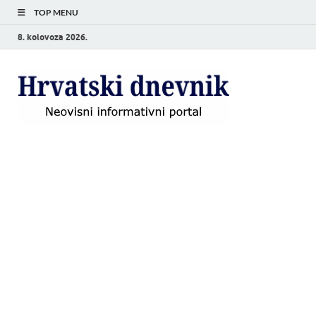
TOP MENU
8. kolovoza 2026.
Hrvat
Neovisni
informativni
dnevn
portal