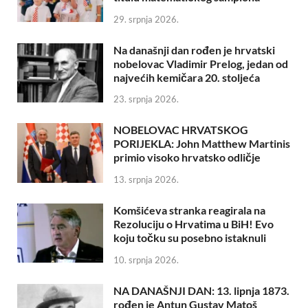
29. srpnja 2026.
Na današnji dan rođen je hrvatski
nobelovac Vladimir Prelog, jedan od
najvećih kemičara 20. stoljeća
23. srpnja 2026.
NOBELOVAC HRVATSKOG
PORIJEKLA: John Matthew Martinis
primio visoko hrvatsko odličje
13. srpnja 2026.
Komšićeva stranka reagirala na
Rezoluciju o Hrvatima u BiH! Evo
koju točku su posebno istaknuli
10. srpnja 2026.
NA DANAŠNJI DAN: 13. lipnja 1873.
rođen je Antun Gustav Matoš