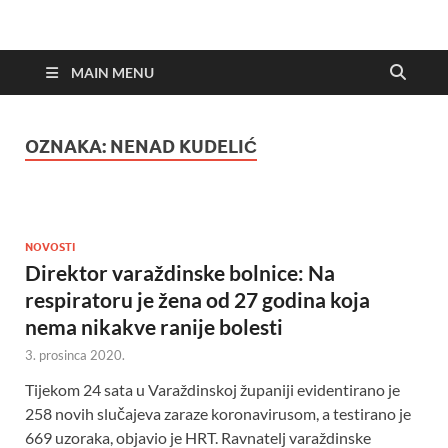
MAIN MENU
OZNAKA:
NENAD KUDELIĆ
NOVOSTI
Direktor varaždinske bolnice: Na
respiratoru je žena od 27 godina koja
nema nikakve ranije bolesti
3. prosinca 2020.
Tijekom 24 sata u Varaždinskoj županiji evidentirano je
258 novih slučajeva zaraze koronavirusom, a testirano je
669 uzoraka, objavio je HRT. Ravnatelj varaždinske