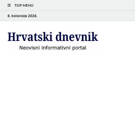
TOP MENU
8. kolovoza 2026.
Hrvat
Neovisni
informativni
dnevn
portal