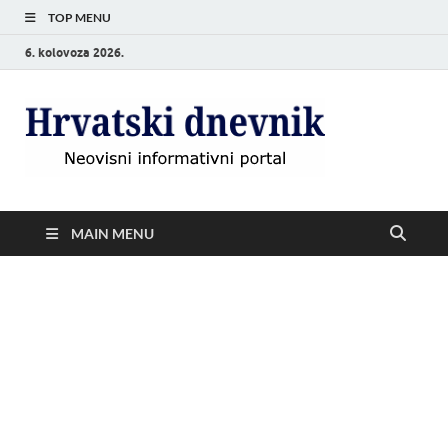
TOP MENU
6. kolovoza 2026.
Hrvat
Neovisni
informativni
dnevn
portal
MAIN MENU