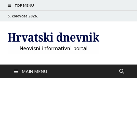
TOP MENU
5. kolovoza 2026.
Hrvat
Neovisni
informativni
dnevn
portal
MAIN MENU