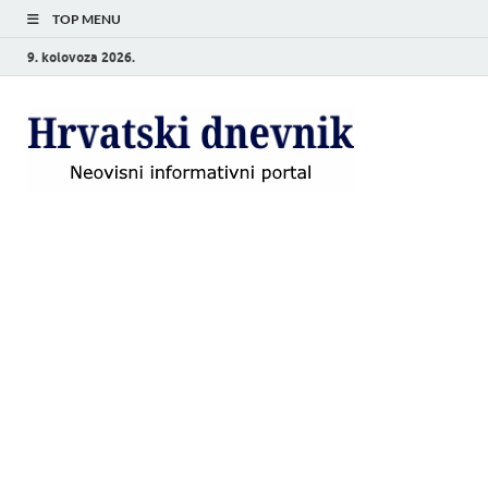
TOP MENU
9. kolovoza 2026.
Hrvat
Neovisni
informativni
dnevn
portal