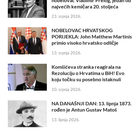
nobelovac Vladimir Prelog, jedan od
najvećih kemičara 20. stoljeća
23. srpnja 2026.
NOBELOVAC HRVATSKOG
PORIJEKLA: John Matthew Martinis
primio visoko hrvatsko odličje
13. srpnja 2026.
Komšićeva stranka reagirala na
Rezoluciju o Hrvatima u BiH! Evo
koju točku su posebno istaknuli
10. srpnja 2026.
NA DANAŠNJI DAN: 13. lipnja 1873.
rođen je Antun Gustav Matoš
13. lipnja 2026.