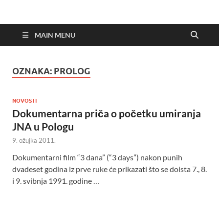
MAIN MENU
OZNAKA:
PROLOG
NOVOSTI
Dokumentarna priča o početku umiranja
JNA u Pologu
9. ožujka 2011.
Dokumentarni film “3 dana” (“3 days”) nakon punih
dvadeset godina iz prve ruke će prikazati što se doista 7., 8.
i 9. svibnja 1991. godine …