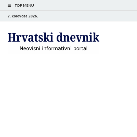
TOP MENU
7. kolovoza 2026.
Hrvat
Neovisni
informativni
dnevn
portal