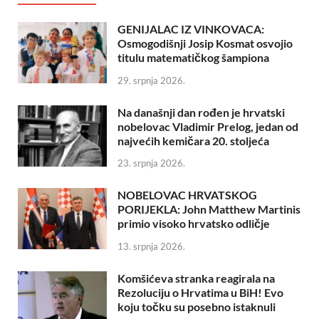
GENIJALAC IZ VINKOVACA:
Osmogodišnji Josip Kosmat osvojio
titulu matematičkog šampiona
29. srpnja 2026.
Na današnji dan rođen je hrvatski
nobelovac Vladimir Prelog, jedan od
najvećih kemičara 20. stoljeća
23. srpnja 2026.
NOBELOVAC HRVATSKOG
PORIJEKLA: John Matthew Martinis
primio visoko hrvatsko odličje
13. srpnja 2026.
Komšićeva stranka reagirala na
Rezoluciju o Hrvatima u BiH! Evo
koju točku su posebno istaknuli