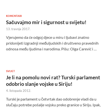
KOMENTARI
Sačuvajmo mir i sigurnost u svijetu!
13. travnja 2017.
Vjerujemo da će odgoj djece u miru i ljubavi znatno
pridonijeti izgradnji međuljudskih i društveno pravednih
odnosa među ljudima i narodima. Pišu: Olga Carević i …
SVIJET
Je li na pomolu novi rat? Turski parlament
odobrio slanje vojske u Siriju!
4. listopada 2012.
Turski je parlament u četvrtak dao odobrenje vladi da u
slučaju potrebe pošalje vojsku preko granice u Siriju. Ipak,