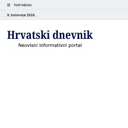
TOP MENU
9. kolovoza 2026.
Hrvat
Neovisni
informativni
dnevn
portal