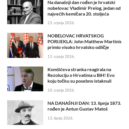
Na današnji dan rođen je hrvatski
nobelovac Vladimir Prelog, jedan od
najvećih kemičara 20. stoljeća
23. srpnja 2026.
NOBELOVAC HRVATSKOG
PORIJEKLA: John Matthew Martinis
primio visoko hrvatsko odličje
13. srpnja 2026.
Komšićeva stranka reagirala na
Rezoluciju o Hrvatima u BiH! Evo
koju točku su posebno istaknuli
10. srpnja 2026.
NA DANAŠNJI DAN: 13. lipnja 1873.
rođen je Antun Gustav Matoš
13. lipnja 2026.