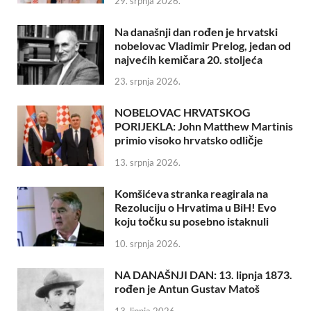
29. srpnja 2026.
Na današnji dan rođen je hrvatski
nobelovac Vladimir Prelog, jedan od
najvećih kemičara 20. stoljeća
23. srpnja 2026.
NOBELOVAC HRVATSKOG
PORIJEKLA: John Matthew Martinis
primio visoko hrvatsko odličje
13. srpnja 2026.
Komšićeva stranka reagirala na
Rezoluciju o Hrvatima u BiH! Evo
koju točku su posebno istaknuli
10. srpnja 2026.
NA DANAŠNJI DAN: 13. lipnja 1873.
rođen je Antun Gustav Matoš
13. lipnja 2026.