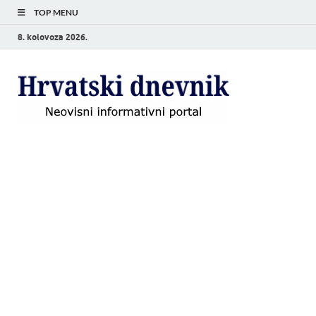
TOP MENU
8. kolovoza 2026.
Hrvat
Neovisni
informativni
dnevn
portal