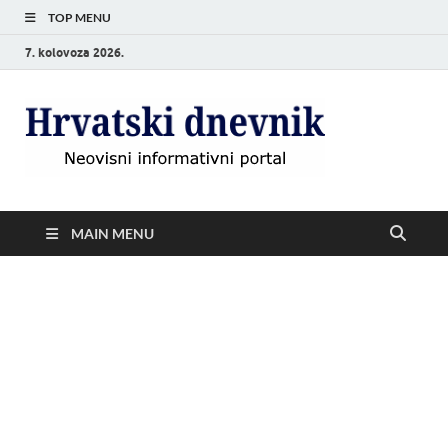
TOP MENU
7. kolovoza 2026.
Hrvat
Neovisni
informativni
dnevn
portal
MAIN MENU