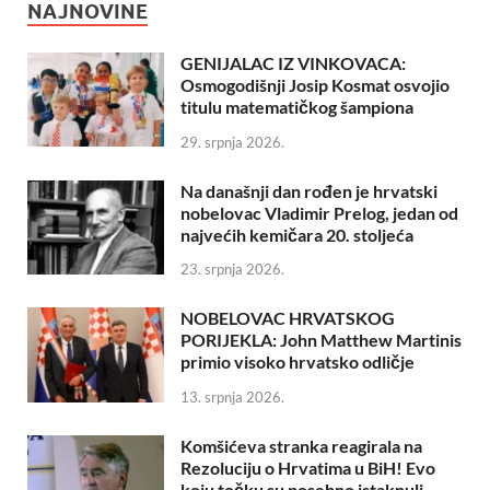
NAJNOVINE
GENIJALAC IZ VINKOVACA:
Osmogodišnji Josip Kosmat osvojio
titulu matematičkog šampiona
29. srpnja 2026.
Na današnji dan rođen je hrvatski
nobelovac Vladimir Prelog, jedan od
najvećih kemičara 20. stoljeća
23. srpnja 2026.
NOBELOVAC HRVATSKOG
PORIJEKLA: John Matthew Martinis
primio visoko hrvatsko odličje
13. srpnja 2026.
Komšićeva stranka reagirala na
Rezoluciju o Hrvatima u BiH! Evo
koju točku su posebno istaknuli