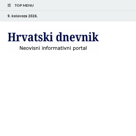
TOP MENU
9. kolovoza 2026.
Hrvat
Neovisni
informativni
dnevn
portal