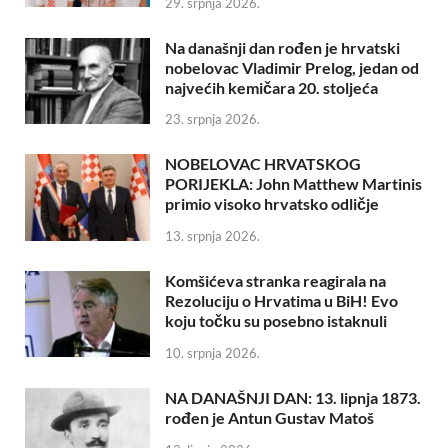
29. srpnja 2026.
Na današnji dan rođen je hrvatski
nobelovac Vladimir Prelog, jedan od
najvećih kemičara 20. stoljeća
23. srpnja 2026.
NOBELOVAC HRVATSKOG
PORIJEKLA: John Matthew Martinis
primio visoko hrvatsko odličje
13. srpnja 2026.
Komšićeva stranka reagirala na
Rezoluciju o Hrvatima u BiH! Evo
koju točku su posebno istaknuli
10. srpnja 2026.
NA DANAŠNJI DAN: 13. lipnja 1873.
rođen je Antun Gustav Matoš