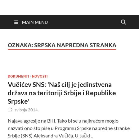
MAIN MENU
OZNAKA:
SRPSKA NAPREDNA STRANKA
DOKUMENTI
/
NOVOSTI
Vučićev SNS: 'Naš cilj je jedinstvena
država na tеritoriji Srbijе i Rеpublikе
Srpskе'
12. svibnja 2014.
Najava agresije na BiH. Tako bi se u najkraćem moglo
nazvati ono što piše u Programu Srpske napredne stranke
Srbije (SNS) Aleksandra Vučića. U tački …