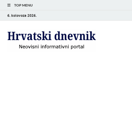
TOP MENU
6. kolovoza 2026.
Hrvat
Neovisni
informativni
dnevn
portal