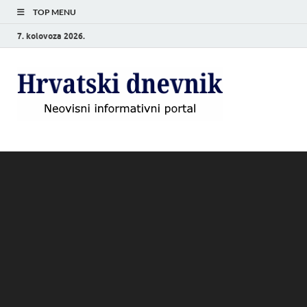
TOP MENU
7. kolovoza 2026.
Hrvat
Neovisni
informativni
dnevn
portal