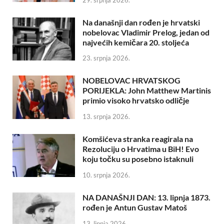
Na današnji dan rođen je hrvatski
nobelovac Vladimir Prelog, jedan od
najvećih kemičara 20. stoljeća
23. srpnja 2026.
NOBELOVAC HRVATSKOG
PORIJEKLA: John Matthew Martinis
primio visoko hrvatsko odličje
13. srpnja 2026.
Komšićeva stranka reagirala na
Rezoluciju o Hrvatima u BiH! Evo
koju točku su posebno istaknuli
10. srpnja 2026.
NA DANAŠNJI DAN: 13. lipnja 1873.
rođen je Antun Gustav Matoš
13. lipnja 2026.