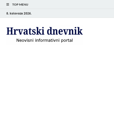
TOP MENU
8. kolovoza 2026.
Hrvat
Neovisni
informativni
dnevn
portal