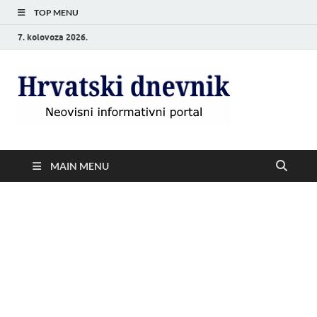
TOP MENU
7. kolovoza 2026.
Hrvat
Neovisni
informativni
dnevn
portal
MAIN MENU