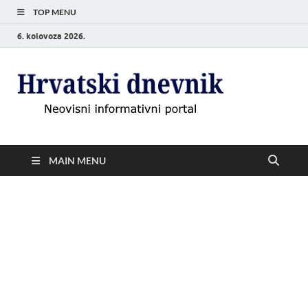
TOP MENU
6. kolovoza 2026.
Hrvat
Neovisni
informativni
dnevn
portal
MAIN MENU