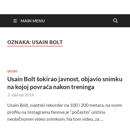
MAIN MENU
OZNAKA:
USAIN BOLT
SPORT
Usain Bolt šokirao javnost, objavio snimku
na kojoj povraća nakon treninga
3. siječnja 2014.
Usain Bolt, svjetski rekorder na 100 i 200 metara, na svom
profilu na Instagramu fanove je “počastio” uistinu
neobičnomm video snimkom. Na tom videu, za …