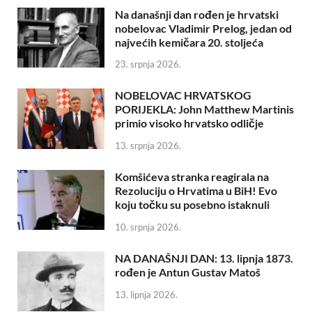
Na današnji dan rođen je hrvatski
nobelovac Vladimir Prelog, jedan od
najvećih kemičara 20. stoljeća
23. srpnja 2026.
NOBELOVAC HRVATSKOG
PORIJEKLA: John Matthew Martinis
primio visoko hrvatsko odličje
13. srpnja 2026.
Komšićeva stranka reagirala na
Rezoluciju o Hrvatima u BiH! Evo
koju točku su posebno istaknuli
10. srpnja 2026.
NA DANAŠNJI DAN: 13. lipnja 1873.
rođen je Antun Gustav Matoš
13. lipnja 2026.