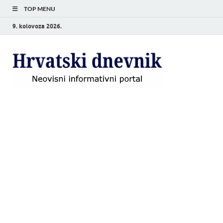
TOP MENU
9. kolovoza 2026.
Hrvat
Neovisni
informativni
dnevn
portal