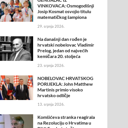
VINKOVACA: Osmogodišnji
Josip Kosmat osvojio titulu
matematičkog šampiona
29. srpnja 2026.
Na današnji dan rođen je
hrvatski nobelovac Vladimir
Prelog, jedan od najvećih
kemičara 20. stoljeća
23. srpnja 2026.
NOBELOVAC HRVATSKOG
PORIJEKLA: John Matthew
Martinis primio visoko
hrvatsko odličje
13. srpnja 2026.
Komšićeva stranka reagirala
na Rezoluciju o Hrvatima u