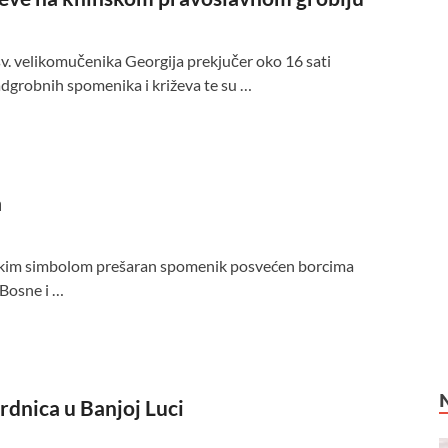
. velikomučenika Georgija prekjučer oko 16 sati
dgrobnih spomenika i križeva te su …
a
tičkim simbolom prešaran spomenik posvećen borcima
 Bosne i …
dnica u Banjoj Luci