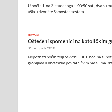
U noći s 1. na 2. studenoga, u 00:50 sati, dva su 
ušla u dvorište Samostan sestara …
NOVOSTI
Oštećeni spomenici na katoličkim gr
31. listopada 2010.
Nepoznati počinitelji oskvrnuli su u noći sa sub
grobljima u hrvatskim povratničkim naseljima Braj