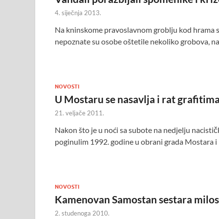
4. siječnja 2013.
Na kninskome pravoslavnom groblju kod hrama sv
nepoznate su osobe oštetile nekoliko grobova, na
NOVOSTI
U Mostaru se nasavlja i rat grafitim
21. veljače 2011.
Nakon što je u noći sa subote na nedjelju nacis
poginulim 1992. godine u obrani grada Mostara i
NOVOSTI
Kamenovan Samostan sestara milosr
2. studenoga 2010.