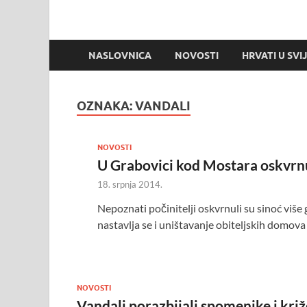
NASLOVNICA
NOVOSTI
HRVATI U SVI
OZNAKA:
VANDALI
NOVOSTI
U Grabovici kod Mostara oskvrnu
18. srpnja 2014.
Nepoznati počinitelji oskvrnuli su sinoć viš
nastavlja se i uništavanje obiteljskih domova
NOVOSTI
Vandali porazbijali spomenike i kr