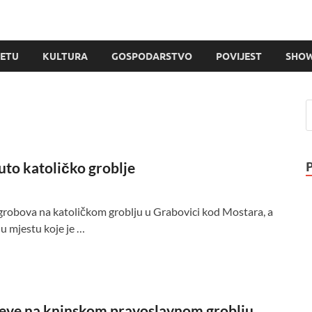
JETU
KULTURA
GOSPODARSTVO
POVIJEST
SHOW
to katoličko groblje
e grobova na katoličkom groblju u Grabovici kod Mostara, a
 u mjestu koje je …
iževe na kninskom pravoslavnom groblju